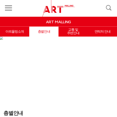
MY
LOGIN
JOIN
MALLING
ART MALLING
ART
MALLING
교통 및
아트몰링소개
층별안내
연락처 안내
주변안내
EVENT&COUPON
MYPAGE
INFORMATION
X Close
층별안내