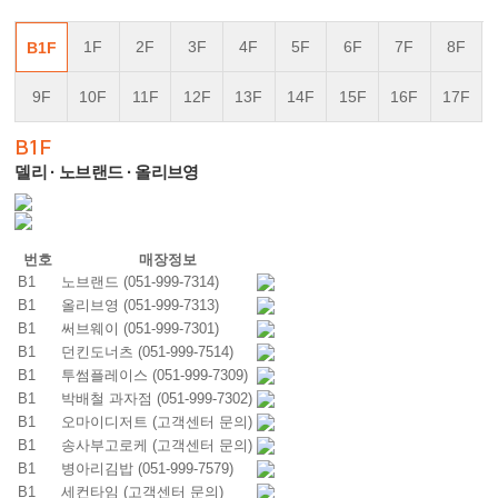
1F
2F
3F
4F
5F
6F
7F
8F
B1F
9F
10F
11F
12F
13F
14F
15F
16F
17F
B1F
델리 · 노브랜드 · 올리브영
번호
매장정보
B1
노브랜드 (051-999-7314)
B1
올리브영 (051-999-7313)
B1
써브웨이 (051-999-7301)
B1
던킨도너츠 (051-999-7514)
B1
투썸플레이스 (051-999-7309)
B1
박배철 과자점 (051-999-7302)
B1
오마이디저트 (고객센터 문의)
B1
송사부고로케 (고객센터 문의)
B1
병아리김밥 (051-999-7579)
B1
세컨타임 (고객센터 문의)