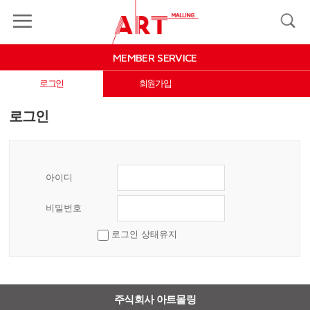
MY
LOGIN
JOIN
MALLING
MEMBER SERVICE
ART
MALLING
로그인
회원가입
EVENT&COUPON
로그인
MYPAGE
INFORMATION
아이디
비밀번호
로그인 상태유지
X Close
주식회사 아트몰링