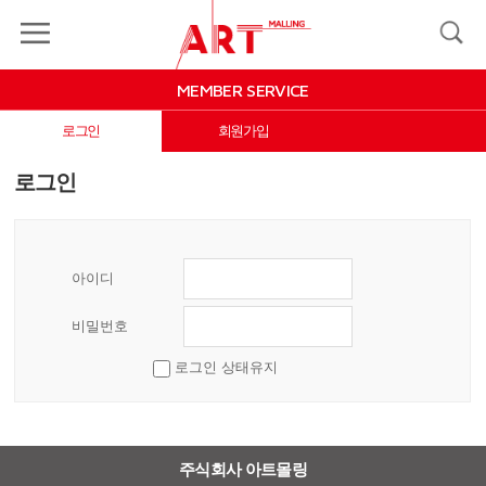
MY
LOGIN
JOIN
MALLING
MEMBER SERVICE
ART
MALLING
로그인
회원가입
EVENT&COUPON
로그인
MYPAGE
INFORMATION
아이디
비밀번호
로그인 상태유지
X Close
주식회사 아트몰링