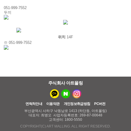
051-999-7552
두끼
위치
14F
☏ 051-999-7552
주식회사 아트몰링
연락처안내
이용약관
개인정보취급방침
PC버전
부산광역시 사하구 낙동남로 1413 (하단동, 아트몰링)
대표자: 최병오 사업자등록번호: 269-87-00648
고객센터: 1800-5550
COPYRIGHT(C) ART MALLING. ALL RIGHT RESERVED.