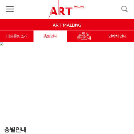
MY
LOGIN
JOIN
MALLING
ART MALLING
ART
MALLING
교통 및
아트몰링소개
층별안내
연락처 안내
주변안내
EVENT&COUPON
MYPAGE
INFORMATION
X Close
층별안내