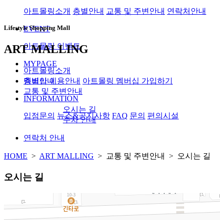
아트몰링소개
층별안내
교통 및 주변안내
연락처안내
Lifestyle Shopping Mall
EVENT
아트몰링 이벤트
ART MALLING
MYPAGE
아트몰링소개
멤버십 이용안내
아트몰링 멤버십 가입하기
층별안내
교통 및 주변안내
INFORMATION
오시는 길
입점문의
뉴스&공지사항
FAQ
문의
편의시설
주차 안내
연락처 안내
HOME
>
ART MALLING
> 교통 및 주변안내 > 오시는 길
오시는 길