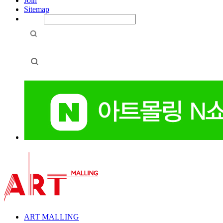
Join
Sitemap
ART MALLING