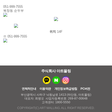
051-999-7555
북창동 순두부
위치
14F
☏ 051-999-7555
주식회사 아트몰링
연락처안내
이용약관
개인정보취급방침
PC버전
부산광역시 사하구 낙동남로 1413 (하단동, 아트몰링)
대표자: 최병오 사업자등록번호: 269-87-00648
고객센터: 1800-5550
COPYRIGHT(C) ART MALLING. ALL RIGHT RESERVED.