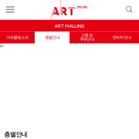
MY
LOGIN
JOIN
MALLING
ART MALLING
ART
MALLING
교통 및
아트몰링소개
층별안내
연락처 안내
주변안내
EVENT&COUPON
MYPAGE
INFORMATION
X Close
층별안내