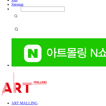
Join
Sitemap
ART MALLING