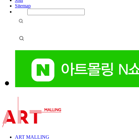
Join
Sitemap
ART MALLING